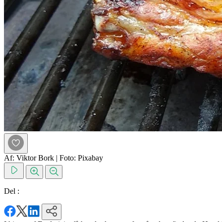
Af: Viktor Bork
|
Foto: Pixabay
Del :