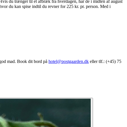
. Hvis du trænger til et afbræk fra hverdagen, har de i midten af august
hvor du kan spise indtil du revner for 225 kr. pr. person. Med i
f god mad. Book dit bord på
hotel@postgaarden.dk
eller tlf.: (+45) 75