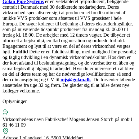
Golan Pipe Systems
er en veletableret rørproducent, beliggende
centralt i Danmark med 30 dedikerede medarbejdere. Deres
virksomhed specialiserer sig i at producere et bredt sortiment af
unikke VVS-produkter som afsættes til VVS grossister i hele
Europa. De søger kolleger til betjening af deres ekstruderingslinjer,
som på nuværende tidspunkt producerer fra mandag kl. 06.00 til
fredag kl. 18.00. De arbejder med 12 timers vagter. De tilbyder et
uformelt arbejdsmiljø, en flad organisation og ordnede forhold.
Engagement og lyst til at være en del af deres virksomhed vægtes
højt.
Fuldtid
Dette er en fuldtidsstilling, med mulighed for personlig
og faglig udvikling i en dynamisk virksomhedskultur. Hos dem er
der kort afstand til beslutningstagning, og de værdsætter en åben og
samarbejdsvillig tilgang til arbejdet. Hvis du er interesseret i at blive
en del af deres team og har de nødvendige kvalifikationer, så send
dem din ansøgning og CV til
mjs@golan.dk
. De forventer løbende
ansættelse fra uge 32 og frem. De glæder sig til at hilse deres nye
kolleger velkomne.
Oplysninger
Virksomhedens navn
Fabrikschef Mogens Jensen-Storch på mobil
61 46 11 09
Adresse
Lollandsvej 16, 5500 Middelfart