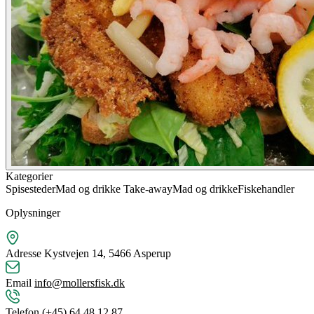
Kategorier
Spisesteder
Mad og drikke
Take-away
Mad og drikke
Fiskehandler
Oplysninger
Adresse
Kystvejen 14, 5466 Asperup
Email
info@mollersfisk.dk
Telefon
(+45) 64 48 12 87