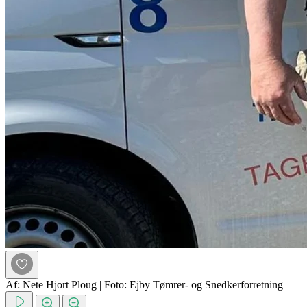
Af: Nete Hjort Ploug
|
Foto: Ejby Tømrer- og Snedkerforretning